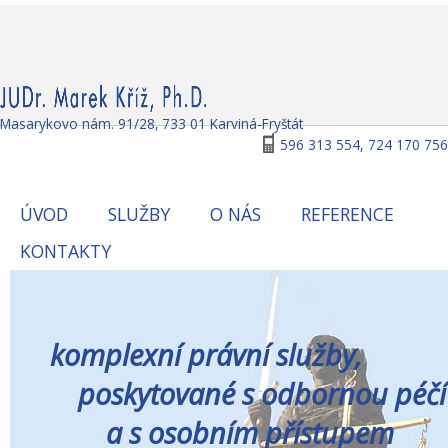
Masarykovo nám. 91/28,
733 01 Karviná-Fryštát
596 313 554, 724 170 756
ÚVOD
SLUŽBY
O NÁS
REFERENCE
KONTAKTY
komplexní právní služby,
poskytované s odbornou péčí
a s osobním přístupem